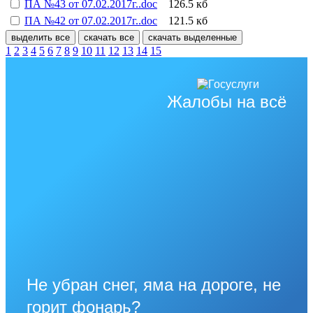
ПА №43 от 07.02.2017г..doc
126.5 кб
ПА №42 от 07.02.2017г..doc
121.5 кб
выделить все
скачать все
скачать выделенные
1
2
3
4
5
6
7
8
9
10
11
12
13
14
15
Жалобы на всё
Не убран снег, яма на дороге, не
горит фонарь?