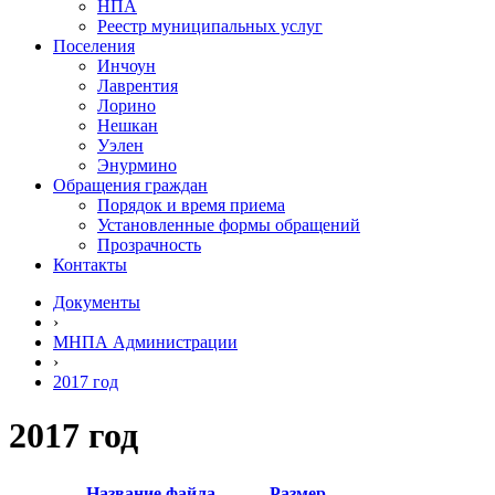
НПА
Реестр муниципальных услуг
Поселения
Инчоун
Лаврентия
Лорино
Нешкан
Уэлен
Энурмино
Обращения граждан
Порядок и время приема
Установленные формы обращений
Прозрачность
Контакты
Документы
›
МНПА Администрации
›
2017 год
2017 год
Название файла
Размер