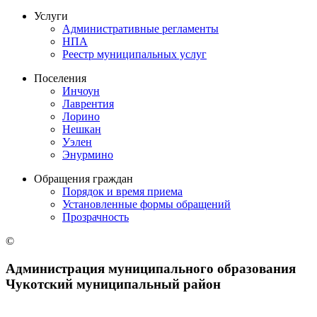
Услуги
Административные регламенты
НПА
Реестр муниципальных услуг
Поселения
Инчоун
Лаврентия
Лорино
Нешкан
Уэлен
Энурмино
Обращения граждан
Порядок и время приема
Установленные формы обращений
Прозрачность
©
Администрация муниципального образования
Чукотский муниципальный район