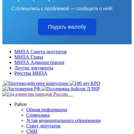
Столкнулись с проблемой — сообщите о ней!
Подать жалобу
МНПА Совета депутатов
МНПА Главы
МНПА Администрации
Другие документы
Реестры МНПА
Район
Общая информация
Символика
Устав муниципального образования
Совет депутатов
СМИ