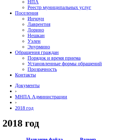
НПА
Реестр муниципальных услуг
Поселения
Инчоун
Лаврентия
Лорино
Нешкан
Уэлен
Энурмино
Обращения граждан
Порядок и время приема
Установленные формы обращений
Прозрачность
Контакты
Документы
›
МНПА Администрации
›
2018 год
2018 год
Название файла
Размер