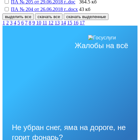
ПА № 205 от 29.06.2018 г..doc
364.5 кб
ПА № 204 от 26.06.2018 г..docx
43 кб
выделить все
скачать все
скачать выделенные
1
2
3
4
5
6
7
8
9
10
11
12
13
14
15
16
17
Жалобы на всё
Не убран снег, яма на дороге, не
горит фонарь?