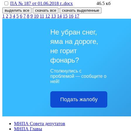
ПА № 187 от 01.06.2018 г..docx
46.5 кб
выделить все
скачать все
скачать выделенные
1
2
3
4
5
6
7
8
9
10
11
12
13
14
15
16
17
Не убран снег,
яма на дороге,
не горит
фонарь?
Столкнулись с
проблемой — сообщите о
ней!
Подать жалобу
МНПА Совета депутатов
МНПА Главы