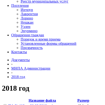
Реестр муниципальных услуг
Поселения
Инчоун
Лаврентия
Лорино
Нешкан
Уэлен
Энурмино
Обращения граждан
Порядок и время приема
Установленные формы обращений
Прозрачность
Контакты
Документы
›
МНПА Администрации
›
2018 год
2018 год
Название файла
Размер