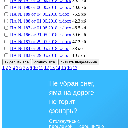
ПА № 191 от 06.06.2018 г..docx
39.1 кб
ПА № 190 от 06.06.2018 г..docx
40.6 кб
ПА № 189 от 04.06.2018 г..doc
75.5 кб
ПА № 188 от 01.06.2018 г..docx
42.3 кб
ПА № 187 от 01.06.2018 г..docx
46.5 кб
ПА № 186 от 31.05.2018 г..docx
59.6 кб
ПА № 185 от 29.05.2018 г..docx
47.2 кб
ПА № 184 от 29.05.2018 г..doc
88 кб
ПА № 183 от 29.05.2018 г..doc
105 кб
выделить все
скачать все
скачать выделенные
1
2
3
4
5
6
7
8
9
10
11
12
13
14
15
16
17
Не убран снег,
яма на дороге,
не горит
фонарь?
Столкнулись с
проблемой — сообщите о