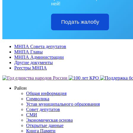
ней!
Подать жалобу
МНПА Совета депутатов
МНПА Главы
МНПА Администрации
Другие документы
Реестры МНПА
Район
Общая информация
Символика
Устав муниципального образования
Совет депутатов
СМИ
Экономическая основа
Открытые данные
Книга Памяти