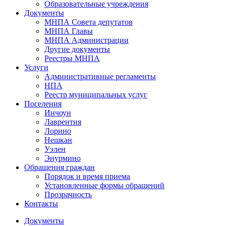
Образовательные учреждения
Документы
МНПА Совета депутатов
МНПА Главы
МНПА Администрации
Другие документы
Реестры МНПА
Услуги
Административные регламенты
НПА
Реестр муниципальных услуг
Поселения
Инчоун
Лаврентия
Лорино
Нешкан
Уэлен
Энурмино
Обращения граждан
Порядок и время приема
Установленные формы обращений
Прозрачность
Контакты
Документы