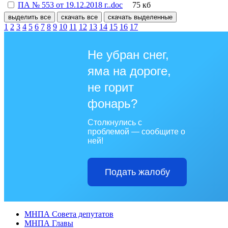
ПА № 553 от 19.12.2018 г..doc
75 кб
выделить все
скачать все
скачать выделенные
1
2
3
4
5
6
7
8
9
10
11
12
13
14
15
16
17
Не убран снег,
яма на дороге,
не горит
фонарь?
Столкнулись с
проблемой — сообщите о
ней!
Подать жалобу
МНПА Совета депутатов
МНПА Главы