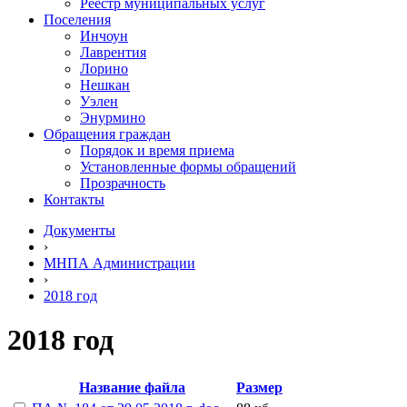
Реестр муниципальных услуг
Поселения
Инчоун
Лаврентия
Лорино
Нешкан
Уэлен
Энурмино
Обращения граждан
Порядок и время приема
Установленные формы обращений
Прозрачность
Контакты
Документы
›
МНПА Администрации
›
2018 год
2018 год
Название файла
Размер