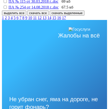
ПА № 115 от 30.03.2018 г..doc
69 кб
ПА № 254 от 14.08.2018 г..doc
67.5 кб
выделить все
скачать все
скачать выделенные
1
2
3
4
5
6
7
8
9
10
11
12
13
14
15
16
17
Жалобы на всё
Не убран снег, яма на дороге, не
горит фонарь?