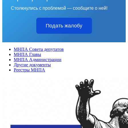
Столкнулись с проблемой — сообщите о ней!
Подать жалобу
МНПА Совета депутатов
МНПА Главы
МНПА Администрации
Другие документы
Реестры МНПА