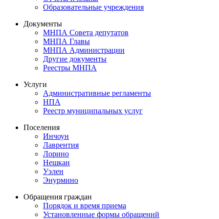
Образовательные учреждения
Документы
МНПА Совета депутатов
МНПА Главы
МНПА Администрации
Другие документы
Реестры МНПА
Услуги
Административные регламенты
НПА
Реестр муниципальных услуг
Поселения
Инчоун
Лаврентия
Лорино
Нешкан
Уэлен
Энурмино
Обращения граждан
Порядок и время приема
Установленные формы обращений