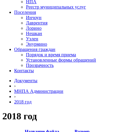
НПА
Реестр муниципальных услуг
Поселения
Инчоун
Лаврентия
Лорино
Нешкан
Уэлен
Энурмино
Обращения граждан
Порядок и время приема
Установленные формы обращений
Прозрачность
Контакты
Документы
›
МНПА Администрации
›
2018 год
2018 год
Название файла
Размер