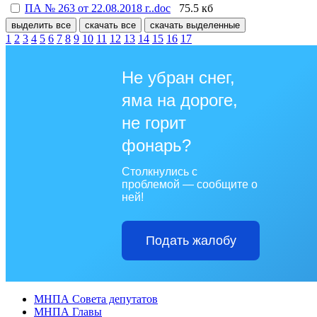
ПА № 263 от 22.08.2018 г..doc
75.5 кб
выделить все
скачать все
скачать выделенные
1
2
3
4
5
6
7
8
9
10
11
12
13
14
15
16
17
Не убран снег,
яма на дороге,
не горит
фонарь?
Столкнулись с
проблемой — сообщите о
ней!
Подать жалобу
МНПА Совета депутатов
МНПА Главы