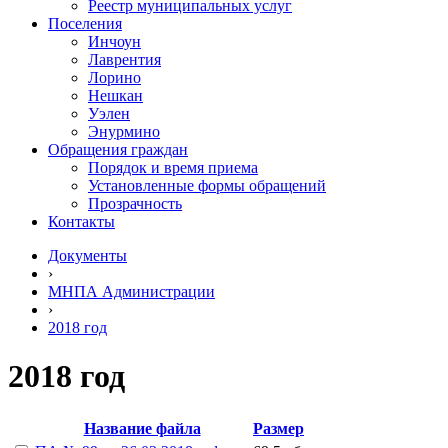
Реестр муниципальных услуг
Поселения
Инчоун
Лаврентия
Лорино
Нешкан
Уэлен
Энурмино
Обращения граждан
Порядок и время приема
Установленные формы обращений
Прозрачность
Контакты
Документы
›
МНПА Администрации
›
2018 год
2018 год
Название файла
Размер