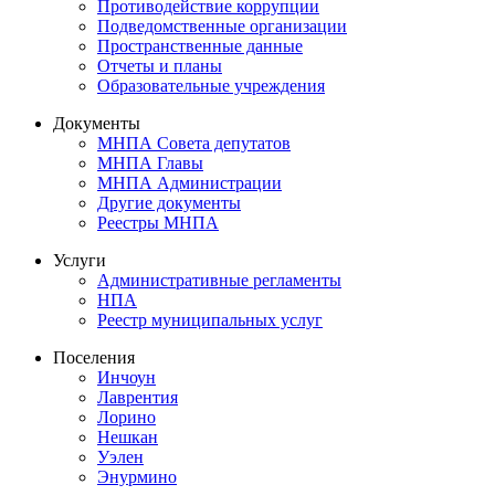
Противодействие коррупции
Подведомственные организации
Пространственные данные
Отчеты и планы
Образовательные учреждения
Документы
МНПА Совета депутатов
МНПА Главы
МНПА Администрации
Другие документы
Реестры МНПА
Услуги
Административные регламенты
НПА
Реестр муниципальных услуг
Поселения
Инчоун
Лаврентия
Лорино
Нешкан
Уэлен
Энурмино