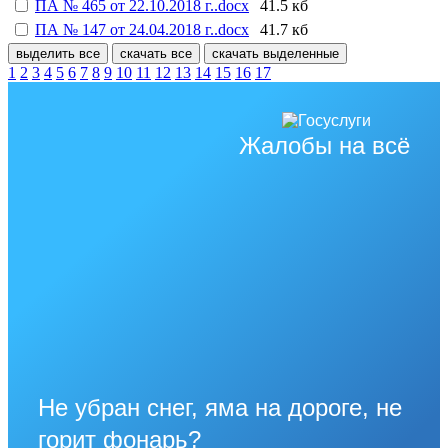
ПА № 465 от 22.10.2018 г..docx
41.5 кб
ПА № 147 от 24.04.2018 г..docx
41.7 кб
выделить все
скачать все
скачать выделенные
1
2
3
4
5
6
7
8
9
10
11
12
13
14
15
16
17
Жалобы на всё
Не убран снег, яма на дороге, не
горит фонарь?