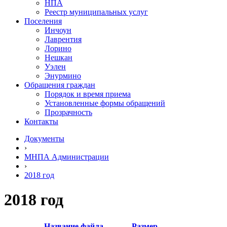
НПА
Реестр муниципальных услуг
Поселения
Инчоун
Лаврентия
Лорино
Нешкан
Уэлен
Энурмино
Обращения граждан
Порядок и время приема
Установленные формы обращений
Прозрачность
Контакты
Документы
›
МНПА Администрации
›
2018 год
2018 год
Название файла
Размер