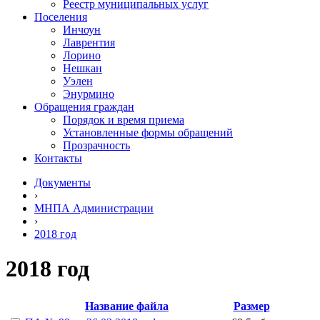
Реестр муниципальных услуг
Поселения
Инчоун
Лаврентия
Лорино
Нешкан
Уэлен
Энурмино
Обращения граждан
Порядок и время приема
Установленные формы обращений
Прозрачность
Контакты
Документы
›
МНПА Администрации
›
2018 год
2018 год
Название файла
Размер