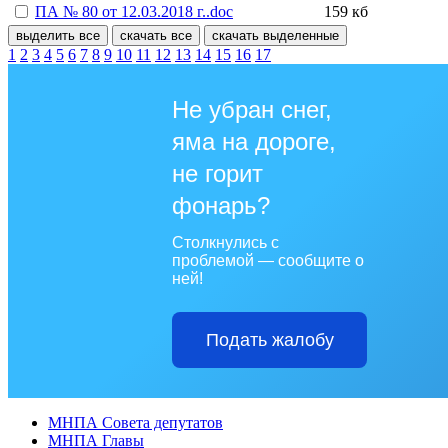
ПА № 80 от 12.03.2018 г..doc
159 кб
выделить все
скачать все
скачать выделенные
1
2
3
4
5
6
7
8
9
10
11
12
13
14
15
16
17
Не убран снег,
яма на дороге,
не горит
фонарь?
Столкнулись с
проблемой — сообщите о
ней!
Подать жалобу
МНПА Совета депутатов
МНПА Главы