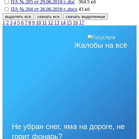
ПА № 205 от 29.06.2018 г..doc
364.5 кб
ПА № 204 от 26.06.2018 г..docx
43 кб
выделить все
скачать все
скачать выделенные
1
2
3
4
5
6
7
8
9
10
11
12
13
14
15
16
17
Жалобы на всё
Не убран снег, яма на дороге, не
горит фонарь?