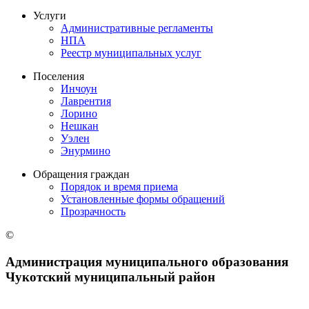
Услуги
Административные регламенты
НПА
Реестр муниципальных услуг
Поселения
Инчоун
Лаврентия
Лорино
Нешкан
Уэлен
Энурмино
Обращения граждан
Порядок и время приема
Установленные формы обращений
Прозрачность
©
Администрация муниципального образования
Чукотский муниципальный район