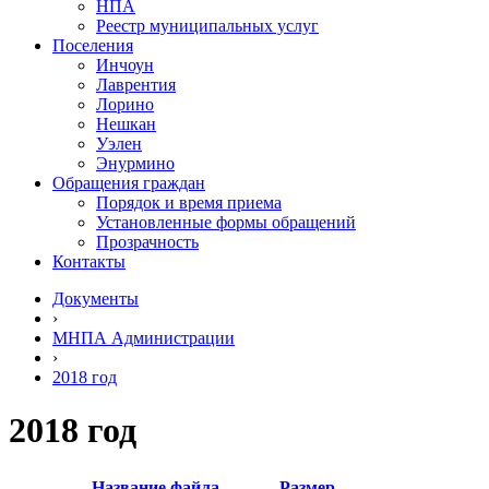
НПА
Реестр муниципальных услуг
Поселения
Инчоун
Лаврентия
Лорино
Нешкан
Уэлен
Энурмино
Обращения граждан
Порядок и время приема
Установленные формы обращений
Прозрачность
Контакты
Документы
›
МНПА Администрации
›
2018 год
2018 год
Название файла
Размер