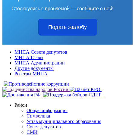
Столкнулись с проблемой — сообщите о ней!
Подать жалобу
МНПА Совета депутатов
МНПА Главы
МНПА Администрации
Другие документы
Реестры МНПА
Район
Общая информация
Символика
Устав муниципального образования
Совет депутатов
СМИ