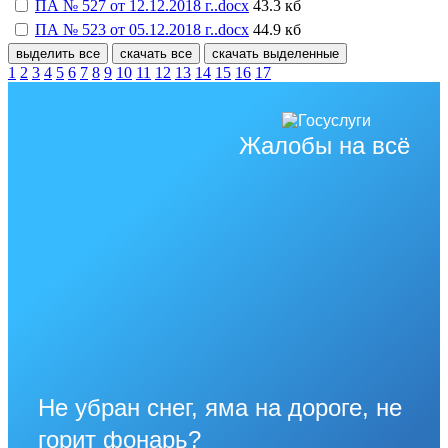
ПА № 527 от 12.12.2018 г..docx
43.3 кб
ПА № 523 от 05.12.2018 г..docx
44.9 кб
выделить все
скачать все
скачать выделенные
1
2
3
4
5
6
7
8
9
10
11
12
13
14
15
16
17
Жалобы на всё
Не убран снег, яма на дороге, не
горит фонарь?