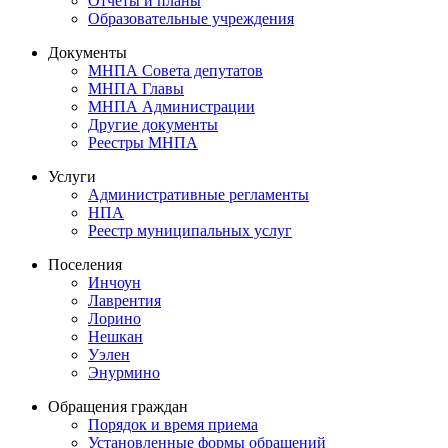
Отчеты и планы
Образовательные учреждения
Документы
МНПА Совета депутатов
МНПА Главы
МНПА Администрации
Другие документы
Реестры МНПА
Услуги
Административные регламенты
НПА
Реестр муниципальных услуг
Поселения
Инчоун
Лаврентия
Лорино
Нешкан
Уэлен
Энурмино
Обращения граждан
Порядок и время приема
Установленные формы обращений