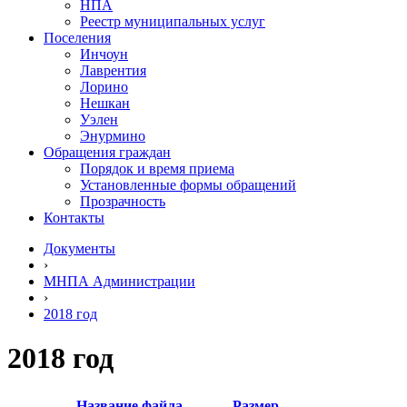
НПА
Реестр муниципальных услуг
Поселения
Инчоун
Лаврентия
Лорино
Нешкан
Уэлен
Энурмино
Обращения граждан
Порядок и время приема
Установленные формы обращений
Прозрачность
Контакты
Документы
›
МНПА Администрации
›
2018 год
2018 год
Название файла
Размер