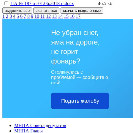
ПА № 187 от 01.06.2018 г..docx
46.5 кб
выделить все
скачать все
скачать выделенные
1
2
3
4
5
6
7
8
9
10
11
12
13
14
15
16
17
Не убран снег,
яма на дороге,
не горит
фонарь?
Столкнулись с
проблемой — сообщите о
ней!
Подать жалобу
МНПА Совета депутатов
МНПА Главы