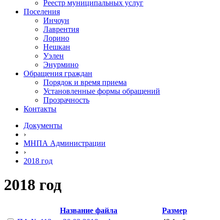
Реестр муниципальных услуг
Поселения
Инчоун
Лаврентия
Лорино
Нешкан
Уэлен
Энурмино
Обращения граждан
Порядок и время приема
Установленные формы обращений
Прозрачность
Контакты
Документы
›
МНПА Администрации
›
2018 год
2018 год
Название файла
Размер