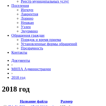
Реестр муниципальных услуг
Поселения
Инчоун
Лаврентия
Лорино
Нешкан
Уэлен
Энурмино
Обращения граждан
Порядок и время приема
Установленные формы обращений
Прозрачность
Контакты
Документы
›
МНПА Администрации
›
2018 год
2018 год
Название файла
Размер