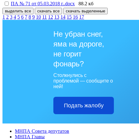
ПА № 71 от 05.03.2018 г..docx
88.2 кб
выделить все
скачать все
скачать выделенные
1
2
3
4
5
6
7
8
9
10
11
12
13
14
15
16
17
Не убран снег,
яма на дороге,
не горит
фонарь?
Столкнулись с
проблемой — сообщите о
ней!
Подать жалобу
МНПА Совета депутатов
МНПА Главы