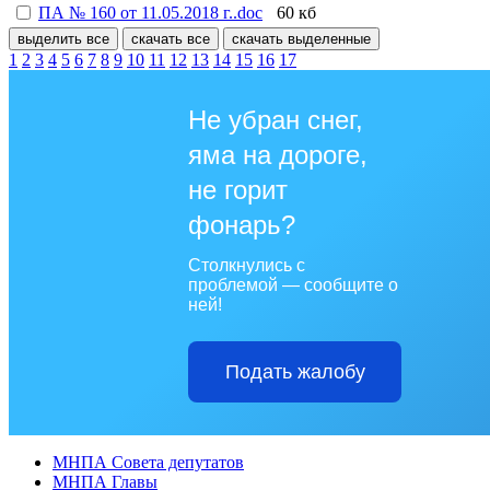
ПА № 160 от 11.05.2018 г..doc
60 кб
выделить все
скачать все
скачать выделенные
1
2
3
4
5
6
7
8
9
10
11
12
13
14
15
16
17
Не убран снег,
яма на дороге,
не горит
фонарь?
Столкнулись с
проблемой — сообщите о
ней!
Подать жалобу
МНПА Совета депутатов
МНПА Главы