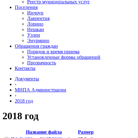
Реестр муниципальных услуг
Поселения
Инчоун
Лаврентия
Лорино
Нешкан
Уэлен
Энурмино
Обращения граждан
Порядок и время приема
Установленные формы обращений
Прозрачность
Контакты
Документы
›
МНПА Администрации
›
2018 год
2018 год
Название файла
Размер