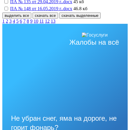
ПА № 135 от 29.04.2019 г..docx
45 кб
ПА № 148 от 16.05.2019 г..docx
46.8 кб
выделить все
скачать все
скачать выделенные
1
2
3
4
5
6
7
8
9
10
11
12
13
Жалобы на всё
Не убран снег, яма на дороге, не
горит фонарь?