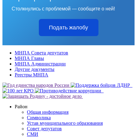
Столкнулись с проблемой — сообщите о ней!
Подать жалобу
МНПА Совета депутатов
МНПА Главы
МНПА Администрации
Другие документы
Реестры МНПА
Район
Общая информация
Символика
Устав муниципального образования
Совет депутатов
СМИ