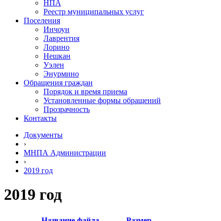
НПА
Реестр муниципальных услуг
Поселения
Инчоун
Лаврентия
Лорино
Нешкан
Уэлен
Энурмино
Обращения граждан
Порядок и время приема
Установленные формы обращений
Прозрачность
Контакты
Документы
›
МНПА Администрации
›
2019 год
2019 год
Название файла
Размер