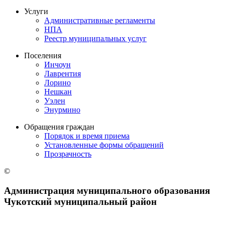
Услуги
Административные регламенты
НПА
Реестр муниципальных услуг
Поселения
Инчоун
Лаврентия
Лорино
Нешкан
Уэлен
Энурмино
Обращения граждан
Порядок и время приема
Установленные формы обращений
Прозрачность
©
Администрация муниципального образования
Чукотский муниципальный район