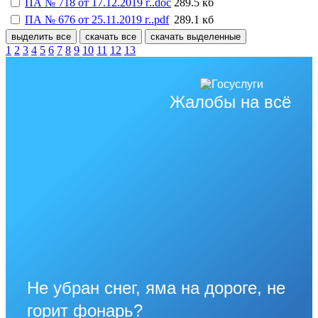
ПА № 718 от 17.12.2019 г..doc
289.5 кб
ПА № 676 от 25.11.2019 г..pdf
289.1 кб
выделить все
скачать все
скачать выделенные
1
2
3
4
5
6
7
8
9
10
11
12
13
Жалобы на всё
Не убран снег, яма на дороге, не
горит фонарь?