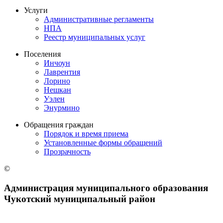
Услуги
Административные регламенты
НПА
Реестр муниципальных услуг
Поселения
Инчоун
Лаврентия
Лорино
Нешкан
Уэлен
Энурмино
Обращения граждан
Порядок и время приема
Установленные формы обращений
Прозрачность
©
Администрация муниципального образования
Чукотский муниципальный район