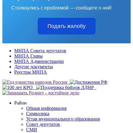
Столкнулись с проблемой — сообщите о ней!
Подать жалобу
МНПА Совета депутатов
МНПА Главы
МНПА Администрации
Другие документы
Реестры МНПА
Район
Общая информация
Символика
Устав муниципального образования
Совет депутатов
СМИ