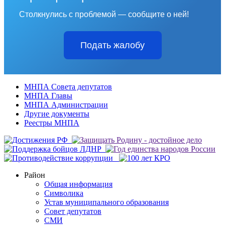
Столкнулись с проблемой — сообщите о ней!
Подать жалобу
МНПА Совета депутатов
МНПА Главы
МНПА Администрации
Другие документы
Реестры МНПА
Район
Общая информация
Символика
Устав муниципального образования
Совет депутатов
СМИ