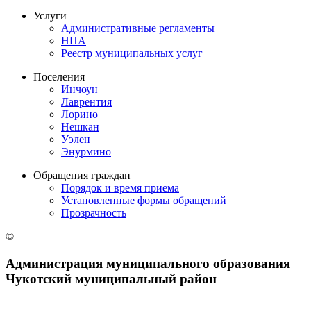
Услуги
Административные регламенты
НПА
Реестр муниципальных услуг
Поселения
Инчоун
Лаврентия
Лорино
Нешкан
Уэлен
Энурмино
Обращения граждан
Порядок и время приема
Установленные формы обращений
Прозрачность
©
Администрация муниципального образования
Чукотский муниципальный район