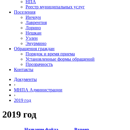
НПА
Реестр муниципальных услуг
Поселения
Инчоун
Лаврентия
Лорино
Нешкан
Уэлен
Энурмино
Обращения граждан
Порядок и время приема
Установленные формы обращений
Прозрачность
Контакты
Документы
›
МНПА Администрации
›
2019 год
2019 год
Название файла
Размер