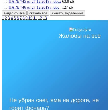
ПА № 745 от 27.12.2019 г..docx
63.8 кб
ПА № 746 от 27.12.2019 г..doc
127 кб
выделить все
скачать все
скачать выделенные
1
2
3
4
5
6
7
8
9
10
11
12
13
Жалобы на всё
Не убран снег, яма на дороге, не
горит фонарь?