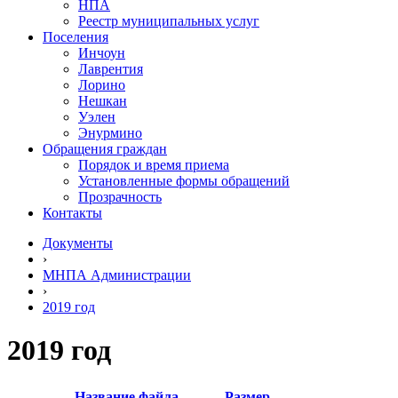
НПА
Реестр муниципальных услуг
Поселения
Инчоун
Лаврентия
Лорино
Нешкан
Уэлен
Энурмино
Обращения граждан
Порядок и время приема
Установленные формы обращений
Прозрачность
Контакты
Документы
›
МНПА Администрации
›
2019 год
2019 год
Название файла
Размер