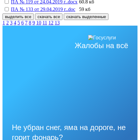
ПА № 119 от 24.04.2019 г..docx
60.8 кб
ПА № 133 от 29.04.2019 г..doc
59 кб
выделить все
скачать все
скачать выделенные
1
2
3
4
5
6
7
8
9
10
11
12
13
Жалобы на всё
Не убран снег, яма на дороге, не
горит фонарь?