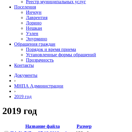
Реестр муниципальных услуг
Поселения
Инчоун
Лаврентия
Лорино
Нешкан
Уэлен
Энурмино
Обращения граждан
Порядок и время приема
Установленные формы обращений
Прозрачность
Контакты
Документы
›
МНПА Администрации
›
2019 год
2019 год
Название файла
Размер