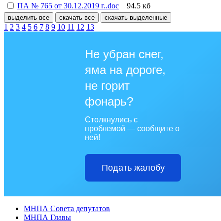
ПА № 765 от 30.12.2019 г..doc
94.5 кб
выделить все
скачать все
скачать выделенные
1
2
3
4
5
6
7
8
9
10
11
12
13
Не убран снег,
яма на дороге,
не горит
фонарь?
Столкнулись с
проблемой — сообщите о
ней!
Подать жалобу
МНПА Совета депутатов
МНПА Главы