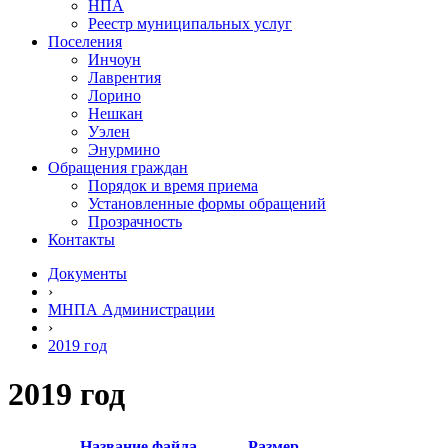
НПА
Реестр муниципальных услуг
Поселения
Инчоун
Лаврентия
Лорино
Нешкан
Уэлен
Энурмино
Обращения граждан
Порядок и время приема
Установленные формы обращений
Прозрачность
Контакты
Документы
›
МНПА Администрации
›
2019 год
2019 год
Название файла
Размер