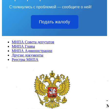
Столкнулись с проблемой — сообщите о ней!
Подать жалобу
МНПА Совета депутатов
МНПА Главы
МНПА Администрации
Другие документы
Реестры МНПА