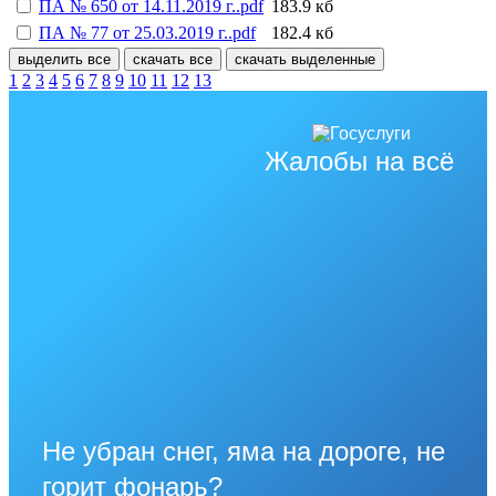
ПА № 650 от 14.11.2019 г..pdf
183.9 кб
ПА № 77 от 25.03.2019 г..pdf
182.4 кб
выделить все
скачать все
скачать выделенные
1
2
3
4
5
6
7
8
9
10
11
12
13
Жалобы на всё
Не убран снег, яма на дороге, не
горит фонарь?