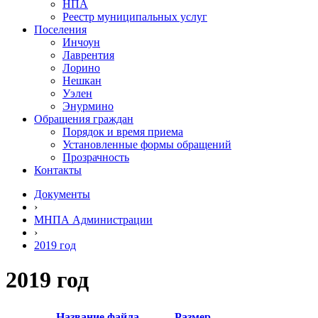
НПА
Реестр муниципальных услуг
Поселения
Инчоун
Лаврентия
Лорино
Нешкан
Уэлен
Энурмино
Обращения граждан
Порядок и время приема
Установленные формы обращений
Прозрачность
Контакты
Документы
›
МНПА Администрации
›
2019 год
2019 год
Название файла
Размер