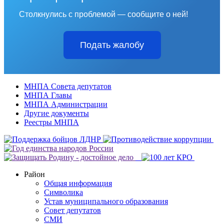
Столкнулись с проблемой — сообщите о ней!
Подать жалобу
МНПА Совета депутатов
МНПА Главы
МНПА Администрации
Другие документы
Реестры МНПА
Район
Общая информация
Символика
Устав муниципального образования
Совет депутатов
СМИ