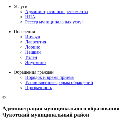
Услуги
Административные регламенты
НПА
Реестр муниципальных услуг
Поселения
Инчоун
Лаврентия
Лорино
Нешкан
Уэлен
Энурмино
Обращения граждан
Порядок и время приема
Установленные формы обращений
Прозрачность
©
Администрация муниципального образования
Чукотский муниципальный район