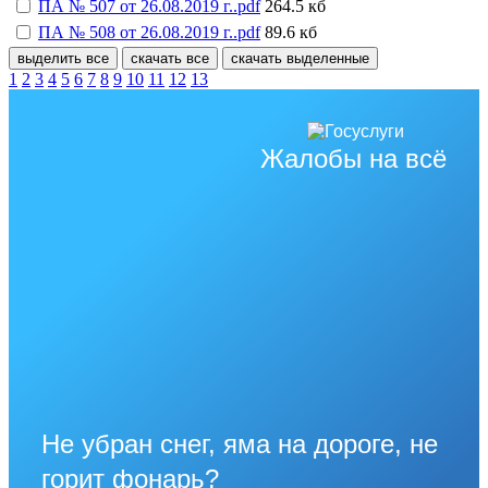
ПА № 507 от 26.08.2019 г..pdf
264.5 кб
ПА № 508 от 26.08.2019 г..pdf
89.6 кб
выделить все
скачать все
скачать выделенные
1
2
3
4
5
6
7
8
9
10
11
12
13
Жалобы на всё
Не убран снег, яма на дороге, не
горит фонарь?