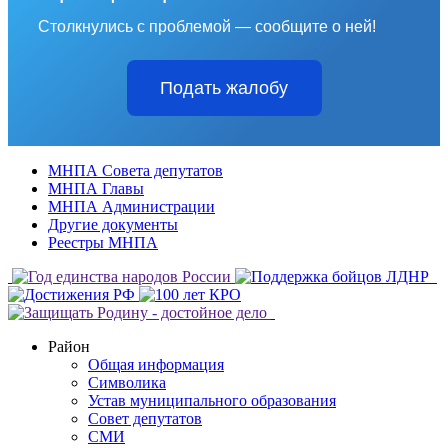
Столкнулись с проблемой — сообщите о ней!
Подать жалобу
МНПА Совета депутатов
МНПА Главы
МНПА Администрации
Другие документы
Реестры МНПА
Район
Общая информация
Символика
Устав муниципального образования
Совет депутатов
СМИ