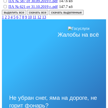
ПА № 587 от 30.09.2019 г..pdf
147.6 кб
ПА № 621 от 31.10.2019 г..pdf
147.7 кб
выделить все
скачать все
скачать выделенные
1
2
3
4
5
6
7
8
9
10
11
12
13
Жалобы на всё
Не убран снег, яма на дороге, не
горит фонарь?