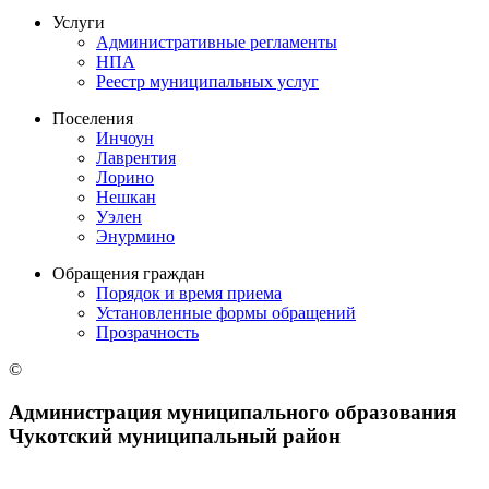
Услуги
Административные регламенты
НПА
Реестр муниципальных услуг
Поселения
Инчоун
Лаврентия
Лорино
Нешкан
Уэлен
Энурмино
Обращения граждан
Порядок и время приема
Установленные формы обращений
Прозрачность
©
Администрация муниципального образования
Чукотский муниципальный район