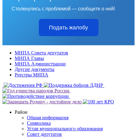
Столкнулись с проблемой — сообщите о ней!
Подать жалобу
МНПА Совета депутатов
МНПА Главы
МНПА Администрации
Другие документы
Реестры МНПА
Район
Общая информация
Символика
Устав муниципального образования
Совет депутатов