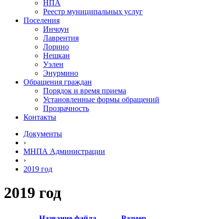
НПА
Реестр муниципальных услуг
Поселения
Инчоун
Лаврентия
Лорино
Нешкан
Уэлен
Энурмино
Обращения граждан
Порядок и время приема
Установленные формы обращений
Прозрачность
Контакты
Документы
›
МНПА Администрации
›
2019 год
2019 год
Название файла
Размер