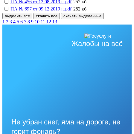
ПА № 456 от 12.08.2019 г..pdf
252 кб
ПА № 697 от 09.12.2019 г..pdf
252 кб
выделить все
скачать все
скачать выделенные
1
2
3
4
5
6
7
8
9
10
11
12
13
Жалобы на всё
Не убран снег, яма на дороге, не
горит фонарь?