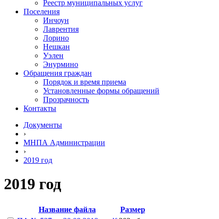
Реестр муниципальных услуг
Поселения
Инчоун
Лаврентия
Лорино
Нешкан
Уэлен
Энурмино
Обращения граждан
Порядок и время приема
Установленные формы обращений
Прозрачность
Контакты
Документы
›
МНПА Администрации
›
2019 год
2019 год
Название файла
Размер