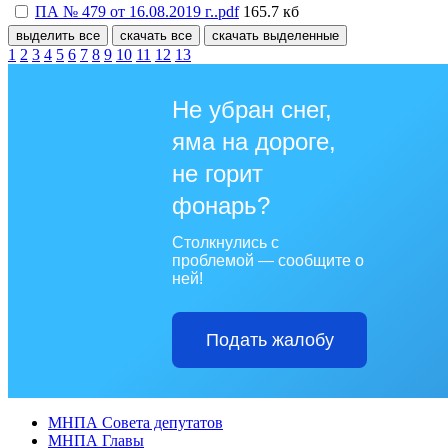
ПА № 479 от 16.08.2019 г..pdf
165.7 кб
выделить все
скачать все
скачать выделенные
1
2
3
4
5
6
7
8
9
10
11
12
13
Не убран снег,
яма на дороге,
не горит
фонарь?
Столкнулись с
проблемой — сообщите о
ней!
Подать жалобу
МНПА Совета депутатов
МНПА Главы