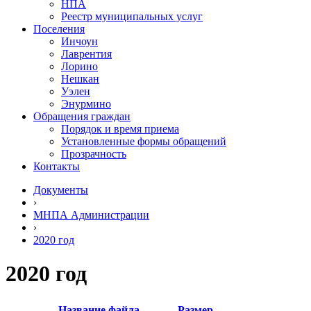
НПА
Реестр муниципальных услуг
Поселения
Инчоун
Лаврентия
Лорино
Нешкан
Уэлен
Энурмино
Обращения граждан
Порядок и время приема
Установленные формы обращений
Прозрачность
Контакты
Документы
›
МНПА Администрации
›
2020 год
2020 год
Название файла
Размер