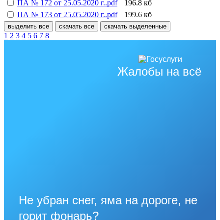
ПА № 172 от 25.05.2020 г..pdf
196.8 кб
ПА № 173 от 25.05.2020 г..pdf
199.6 кб
выделить все
скачать все
скачать выделенные
1
2
3
4
5
6
7
8
Жалобы на всё
Не убран снег, яма на дороге, не
горит фонарь?