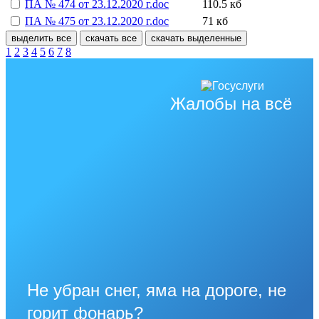
ПА № 474 от 23.12.2020 г.doc
110.5 кб
ПА № 475 от 23.12.2020 г.doc
71 кб
выделить все
скачать все
скачать выделенные
1
2
3
4
5
6
7
8
Жалобы на всё
Не убран снег, яма на дороге, не
горит фонарь?