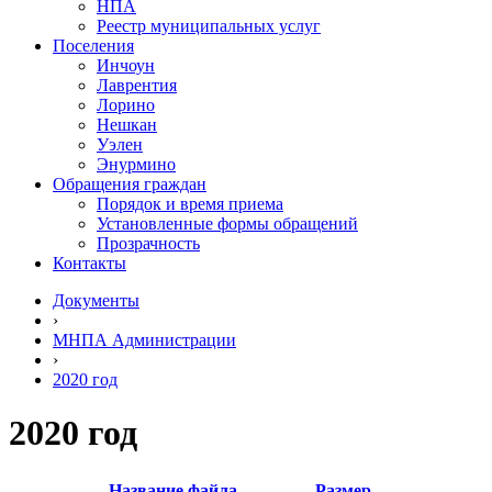
НПА
Реестр муниципальных услуг
Поселения
Инчоун
Лаврентия
Лорино
Нешкан
Уэлен
Энурмино
Обращения граждан
Порядок и время приема
Установленные формы обращений
Прозрачность
Контакты
Документы
›
МНПА Администрации
›
2020 год
2020 год
Название файла
Размер