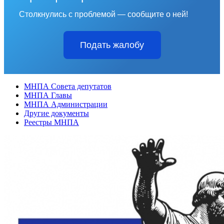
Столкнулись с проблемой — сообщите о ней!
Подать жалобу
МНПА Совета депутатов
МНПА Главы
МНПА Администрации
Другие документы
Реестры МНПА