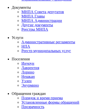
Документы
МНПА Совета депутатов
МНПА Главы
МНПА Администрации
Другие документы
Реестры МНПА
Услуги
Административные регламенты
НПА
Реестр муниципальных услуг
Поселения
Инчоун
Лаврентия
Лорино
Нешкан
Уэлен
Энурмино
Обращения граждан
Порядок и время приема
Установленные формы обращений
Прозрачность