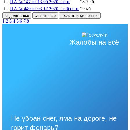
ПА № 147 от 13.05.2020 г..doc
58.5 кб
ПА № 440 от 03.12.2020 г сайт.doc
59 кб
выделить все
скачать все
скачать выделенные
1
2
3
4
5
6
7
8
Жалобы на всё
Не убран снег, яма на дороге, не
горит фонарь?