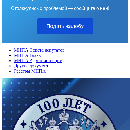
Столкнулись с проблемой — сообщите о ней!
Подать жалобу
МНПА Совета депутатов
МНПА Главы
МНПА Администрации
Другие документы
Реестры МНПА