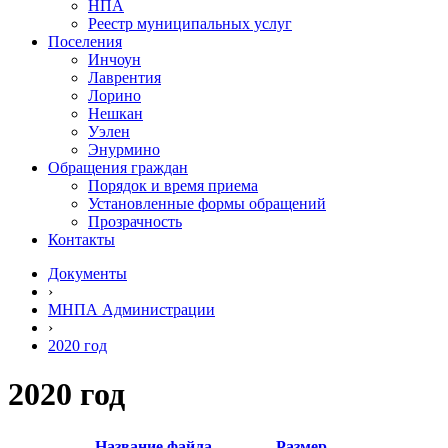
НПА
Реестр муниципальных услуг
Поселения
Инчоун
Лаврентия
Лорино
Нешкан
Уэлен
Энурмино
Обращения граждан
Порядок и время приема
Установленные формы обращений
Прозрачность
Контакты
Документы
›
МНПА Администрации
›
2020 год
2020 год
Название файла
Размер