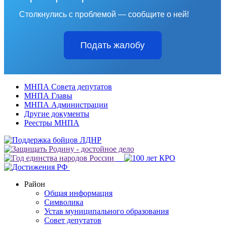
Столкнулись с проблемой — сообщите о ней!
Подать жалобу
МНПА Совета депутатов
МНПА Главы
МНПА Администрации
Другие документы
Реестры МНПА
Район
Общая информация
Символика
Устав муниципального образования
Совет депутатов