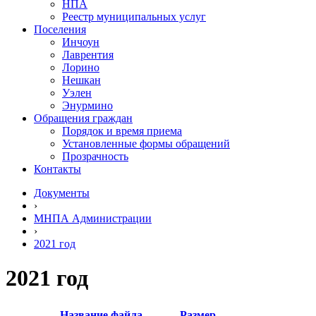
НПА
Реестр муниципальных услуг
Поселения
Инчоун
Лаврентия
Лорино
Нешкан
Уэлен
Энурмино
Обращения граждан
Порядок и время приема
Установленные формы обращений
Прозрачность
Контакты
Документы
›
МНПА Администрации
›
2021 год
2021 год
Название файла
Размер