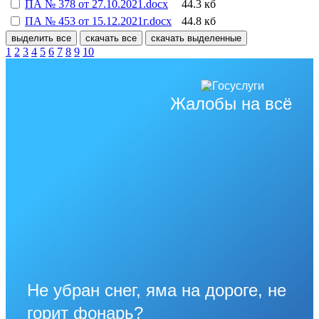
ПА № 378 от 27.10.2021.docx
44.3 кб
ПА № 453 от 15.12.2021г.docx
44.8 кб
выделить все
скачать все
скачать выделенные
1
2
3
4
5
6
7
8
9
10
Жалобы на всё
Не убран снег, яма на дороге, не
горит фонарь?