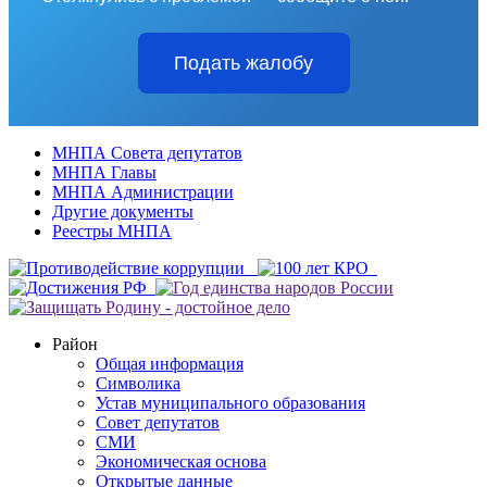
Подать жалобу
МНПА Совета депутатов
МНПА Главы
МНПА Администрации
Другие документы
Реестры МНПА
Район
Общая информация
Символика
Устав муниципального образования
Совет депутатов
СМИ
Экономическая основа
Открытые данные