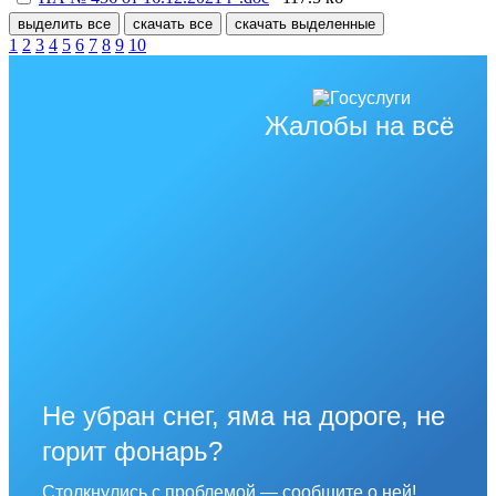
выделить все
скачать все
скачать выделенные
1
2
3
4
5
6
7
8
9
10
Жалобы на всё
Не убран снег, яма на дороге, не
горит фонарь?
Столкнулись с проблемой — сообщите о ней!