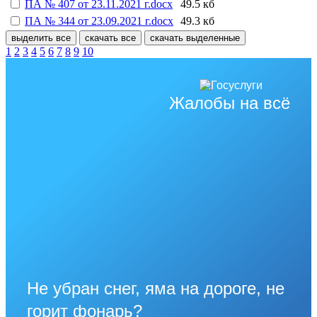
ПА № 407 от 23.11.2021 г.docx
49.5 кб
ПА № 344 от 23.09.2021 г.docx
49.3 кб
выделить все
скачать все
скачать выделенные
1
2
3
4
5
6
7
8
9
10
Жалобы на всё
Не убран снег, яма на дороге, не
горит фонарь?