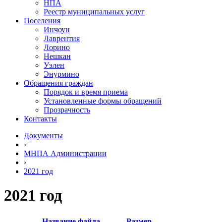
НПА
Реестр муниципальных услуг
Поселения
Инчоун
Лаврентия
Лорино
Нешкан
Уэлен
Энурмино
Обращения граждан
Порядок и время приема
Установленные формы обращений
Прозрачность
Контакты
Документы
›
МНПА Администрации
›
2021 год
2021 год
Название файла
Размер