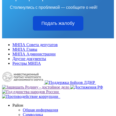
Столкнулись с проблемой — сообщите о ней!
Подать жалобу
МНПА Совета депутатов
МНПА Главы
МНПА Администрации
Другие документы
Реестры МНПА
Район
Общая информация
Символика