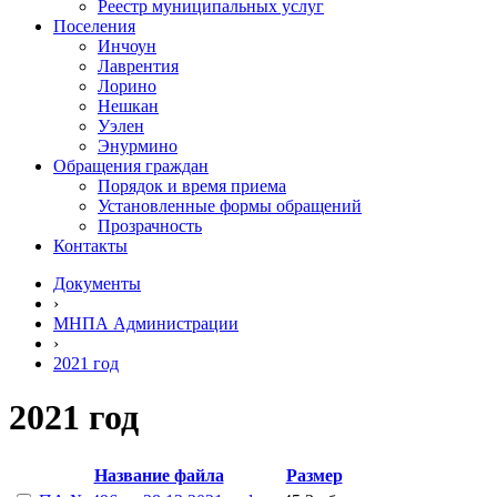
Реестр муниципальных услуг
Поселения
Инчоун
Лаврентия
Лорино
Нешкан
Уэлен
Энурмино
Обращения граждан
Порядок и время приема
Установленные формы обращений
Прозрачность
Контакты
Документы
›
МНПА Администрации
›
2021 год
2021 год
Название файла
Размер