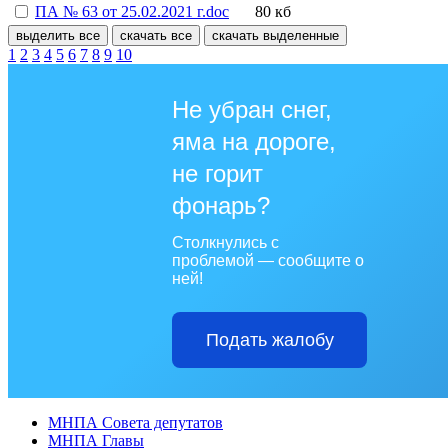
ПА № 63 от 25.02.2021 г.doc
80 кб
выделить все
скачать все
скачать выделенные
1
2
3
4
5
6
7
8
9
10
Не убран снег,
яма на дороге,
не горит
фонарь?
Столкнулись с
проблемой — сообщите о
ней!
Подать жалобу
МНПА Совета депутатов
МНПА Главы