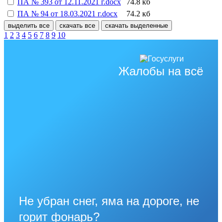
ПА № 393 от 12.11.2021 г.docx
74.8 кб
ПА № 94 от 18.03.2021 г.docx
74.2 кб
выделить все
скачать все
скачать выделенные
1
2
3
4
5
6
7
8
9
10
Жалобы на всё
Не убран снег, яма на дороге, не
горит фонарь?