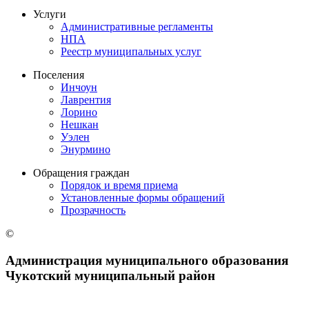
Услуги
Административные регламенты
НПА
Реестр муниципальных услуг
Поселения
Инчоун
Лаврентия
Лорино
Нешкан
Уэлен
Энурмино
Обращения граждан
Порядок и время приема
Установленные формы обращений
Прозрачность
©
Администрация муниципального образования
Чукотский муниципальный район