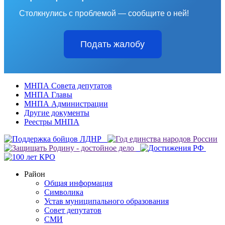
Столкнулись с проблемой — сообщите о ней!
Подать жалобу
МНПА Совета депутатов
МНПА Главы
МНПА Администрации
Другие документы
Реестры МНПА
Район
Общая информация
Символика
Устав муниципального образования
Совет депутатов
СМИ