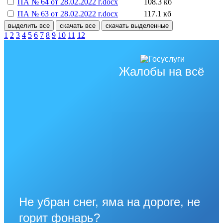
ПА № 64 от 28.02.2022 г.docx
108.3 кб
ПА № 63 от 28.02.2022 г.docx
117.1 кб
выделить все
скачать все
скачать выделенные
1
2
3
4
5
6
7
8
9
10
11
12
Жалобы на всё
Не убран снег, яма на дороге, не
горит фонарь?