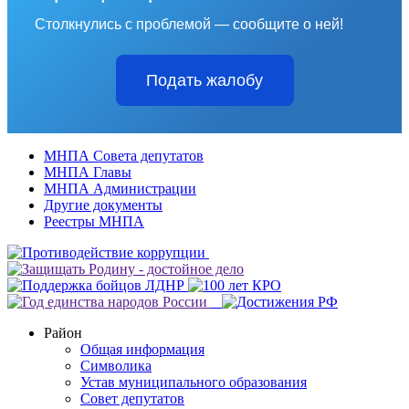
Столкнулись с проблемой — сообщите о ней!
Подать жалобу
МНПА Совета депутатов
МНПА Главы
МНПА Администрации
Другие документы
Реестры МНПА
Район
Общая информация
Символика
Устав муниципального образования
Совет депутатов