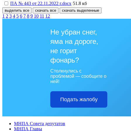
ПА № 443 от 22.11.2022 г.docx
51.8 кб
выделить все
скачать все
скачать выделенные
1
2
3
4
5
6
7
8
9
10
11
12
Не убран снег,
яма на дороге,
не горит
фонарь?
Столкнулись с
проблемой — сообщите о
ней!
Подать жалобу
МНПА Совета депутатов
МНПА Главы