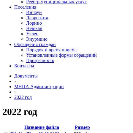
Реестр муниципальных услуг
Поселения
Инчоун
Лаврентия
Лорино
Нешкан
Уэлен
Энурмино
Обращения граждан
Порядок и время приема
Установленные формы обращений
Прозрачность
Контакты
Документы
›
МНПА Администрации
›
2022 год
2022 год
Название файла
Размер