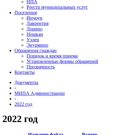
НПА
Реестр муниципальных услуг
Поселения
Инчоун
Лаврентия
Лорино
Нешкан
Уэлен
Энурмино
Обращения граждан
Порядок и время приема
Установленные формы обращений
Прозрачность
Контакты
Документы
›
МНПА Администрации
›
2022 год
2022 год
Название файла
Размер