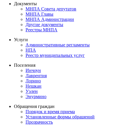
Документы
МНПА Совета депутатов
МНПА Главы
МНПА Администрации
Другие документы
Реестры МНПА
Услуги
Административные регламенты
НПА
Реестр муниципальных услуг
Поселения
Инчоун
Лаврентия
Лорино
Нешкан
Уэлен
Энурмино
Обращения граждан
Порядок и время приема
Установленные формы обращений
Прозрачность