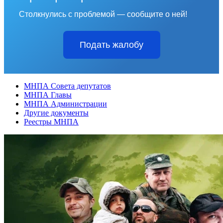
Столкнулись с проблемой — сообщите о ней!
Подать жалобу
МНПА Совета депутатов
МНПА Главы
МНПА Администрации
Другие документы
Реестры МНПА