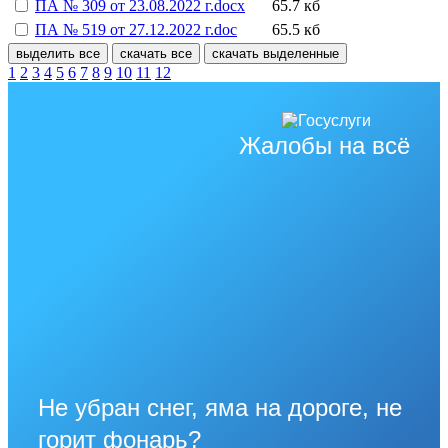
ПА № 309 от 23.08.2022 г.docx
65.7 кб
ПА № 519 от 27.12.2022 г.doc
65.5 кб
выделить все
скачать все
скачать выделенные
1
2
3
4
5
6
7
8
9
10
11
12
Жалобы на всё
Не убран снег, яма на дороге, не
горит фонарь?