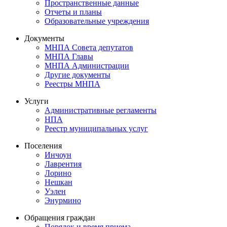
Пространственные данные
Отчеты и планы
Образовательные учреждения
Документы
МНПА Совета депутатов
МНПА Главы
МНПА Администрации
Другие документы
Реестры МНПА
Услуги
Административные регламенты
НПА
Реестр муниципальных услуг
Поселения
Инчоун
Лаврентия
Лорино
Нешкан
Уэлен
Энурмино
Обращения граждан
Порядок и время приема