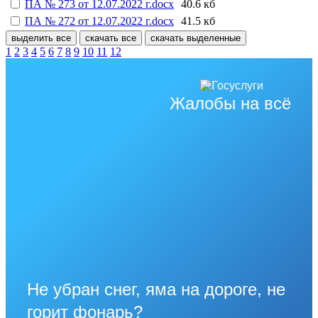
ПА № 273 от 12.07.2022 г.docx
40.6 кб
ПА № 272 от 12.07.2022 г.docx
41.5 кб
выделить все
скачать все
скачать выделенные
1
2
3
4
5
6
7
8
9
10
11
12
Жалобы на всё
Не убран снег, яма на дороге, не
горит фонарь?