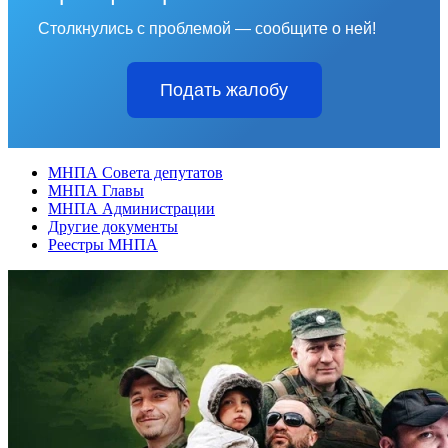
Столкнулись с проблемой — сообщите о ней!
Подать жалобу
МНПА Совета депутатов
МНПА Главы
МНПА Администрации
Другие документы
Реестры МНПА