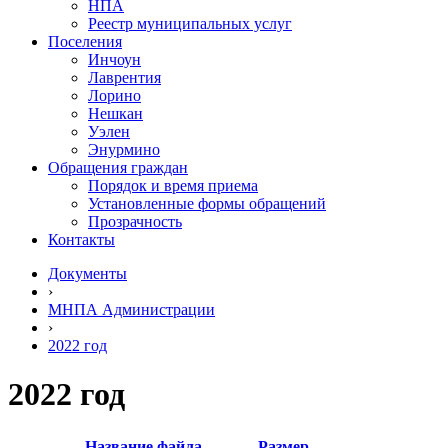
НПА
Реестр муниципальных услуг
Поселения
Инчоун
Лаврентия
Лорино
Нешкан
Уэлен
Энурмино
Обращения граждан
Порядок и время приема
Установленные формы обращений
Прозрачность
Контакты
Документы
›
МНПА Администрации
›
2022 год
2022 год
Название файла
Размер