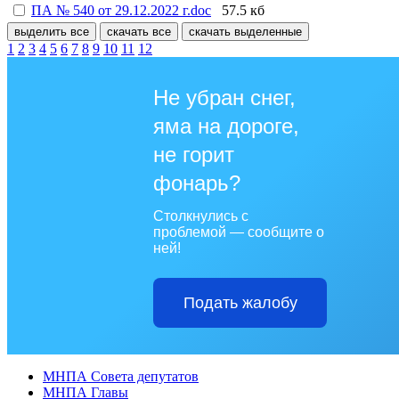
ПА № 540 от 29.12.2022 г.doc
57.5 кб
выделить все
скачать все
скачать выделенные
1
2
3
4
5
6
7
8
9
10
11
12
Не убран снег,
яма на дороге,
не горит
фонарь?
Столкнулись с
проблемой — сообщите о
ней!
Подать жалобу
МНПА Совета депутатов
МНПА Главы