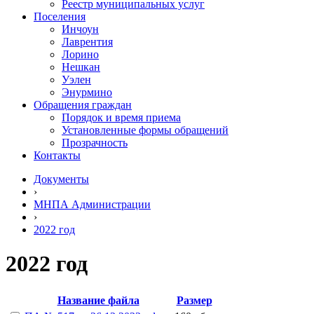
Реестр муниципальных услуг
Поселения
Инчоун
Лаврентия
Лорино
Нешкан
Уэлен
Энурмино
Обращения граждан
Порядок и время приема
Установленные формы обращений
Прозрачность
Контакты
Документы
›
МНПА Администрации
›
2022 год
2022 год
Название файла
Размер