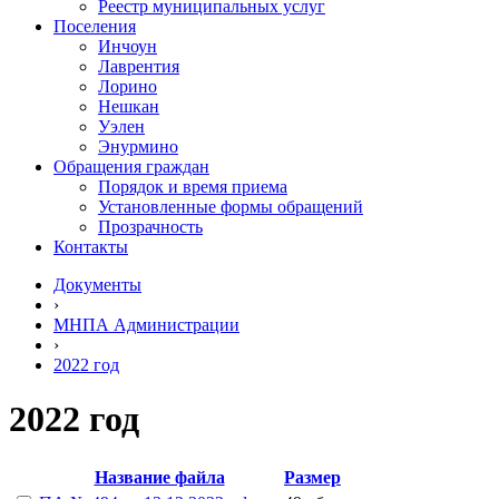
Реестр муниципальных услуг
Поселения
Инчоун
Лаврентия
Лорино
Нешкан
Уэлен
Энурмино
Обращения граждан
Порядок и время приема
Установленные формы обращений
Прозрачность
Контакты
Документы
›
МНПА Администрации
›
2022 год
2022 год
Название файла
Размер