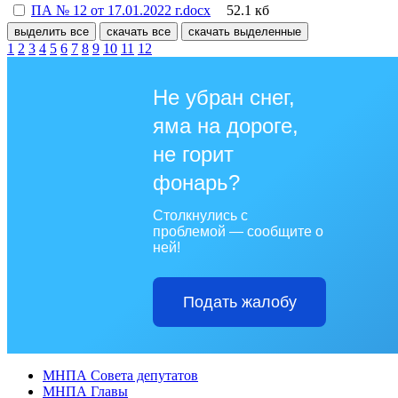
ПА № 12 от 17.01.2022 г.docx
52.1 кб
выделить все
скачать все
скачать выделенные
1
2
3
4
5
6
7
8
9
10
11
12
Не убран снег,
яма на дороге,
не горит
фонарь?
Столкнулись с
проблемой — сообщите о
ней!
Подать жалобу
МНПА Совета депутатов
МНПА Главы