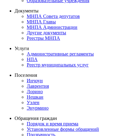
Образовательные учреждения
Документы
МНПА Совета депутатов
МНПА Главы
МНПА Администрации
Другие документы
Реестры МНПА
Услуги
Административные регламенты
НПА
Реестр муниципальных услуг
Поселения
Инчоун
Лаврентия
Лорино
Нешкан
Уэлен
Энурмино
Обращения граждан
Порядок и время приема
Установленные формы обращений
Прозрачность