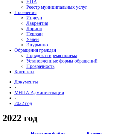
НПА
Реестр муниципальных услуг
Поселения
Инчоун
Лаврентия
Лорино
Нешкан
Уэлен
Энурмино
Обращения граждан
Порядок и время приема
Установленные формы обращений
Прозрачность
Контакты
Документы
›
МНПА Администрации
›
2022 год
2022 год
Название файла
Размер