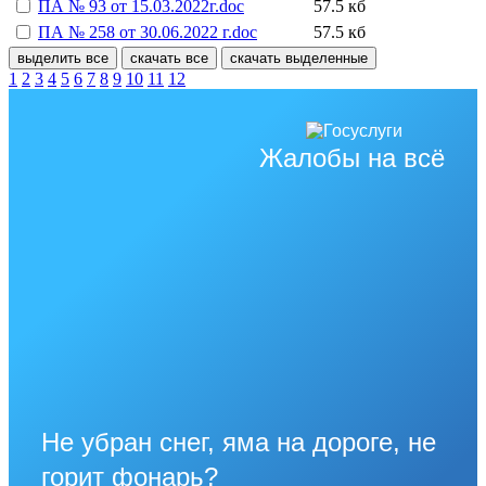
ПА № 93 от 15.03.2022г.doc
57.5 кб
ПА № 258 от 30.06.2022 г.doc
57.5 кб
выделить все
скачать все
скачать выделенные
1
2
3
4
5
6
7
8
9
10
11
12
Жалобы на всё
Не убран снег, яма на дороге, не
горит фонарь?