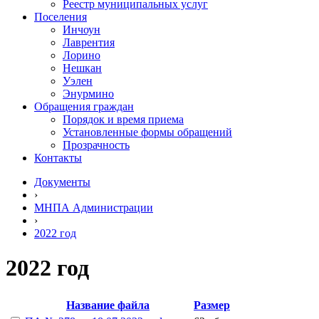
Реестр муниципальных услуг
Поселения
Инчоун
Лаврентия
Лорино
Нешкан
Уэлен
Энурмино
Обращения граждан
Порядок и время приема
Установленные формы обращений
Прозрачность
Контакты
Документы
›
МНПА Администрации
›
2022 год
2022 год
Название файла
Размер