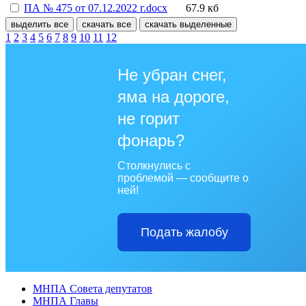
ПА № 475 от 07.12.2022 г.docx
67.9 кб
выделить все
скачать все
скачать выделенные
1
2
3
4
5
6
7
8
9
10
11
12
Не убран снег,
яма на дороге,
не горит
фонарь?
Столкнулись с
проблемой — сообщите о
ней!
Подать жалобу
МНПА Совета депутатов
МНПА Главы