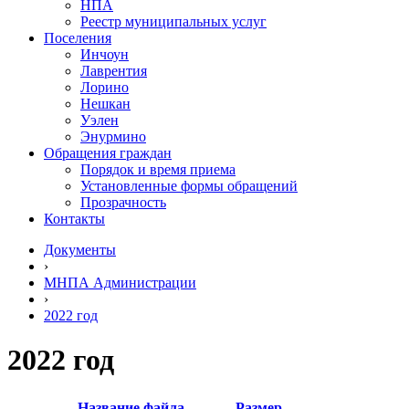
НПА
Реестр муниципальных услуг
Поселения
Инчоун
Лаврентия
Лорино
Нешкан
Уэлен
Энурмино
Обращения граждан
Порядок и время приема
Установленные формы обращений
Прозрачность
Контакты
Документы
›
МНПА Администрации
›
2022 год
2022 год
Название файла
Размер