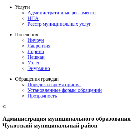
Услуги
Административные регламенты
НПА
Реестр муниципальных услуг
Поселения
Инчоун
Лаврентия
Лорино
Нешкан
Уэлен
Энурмино
Обращения граждан
Порядок и время приема
Установленные формы обращений
Прозрачность
©
Администрация муниципального образования
Чукотский муниципальный район