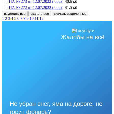
ПА № 273 от 12.07.2022 г.docx
40.6 кб
ПА № 272 от 12.07.2022 г.docx
41.5 кб
выделить все
скачать все
скачать выделенные
1
2
3
4
5
6
7
8
9
10
11
12
Жалобы на всё
Не убран снег, яма на дороге, не
горит фонарь?