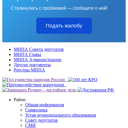
Столкнулись с проблемой — сообщите о ней!
Подать жалобу
МНПА Совета депутатов
МНПА Главы
МНПА Администрации
Другие документы
Реестры МНПА
Район
Общая информация
Символика
Устав муниципального образования
Совет депутатов
СМИ