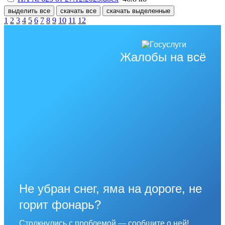
выделить все
скачать все
скачать выделенные
1
2
3
4
5
6
7
8
9
10
11
12
Жалобы на всё
Не убран снег, яма на дороге, не
горит фонарь?
Столкнулись с проблемой — сообщите о ней!