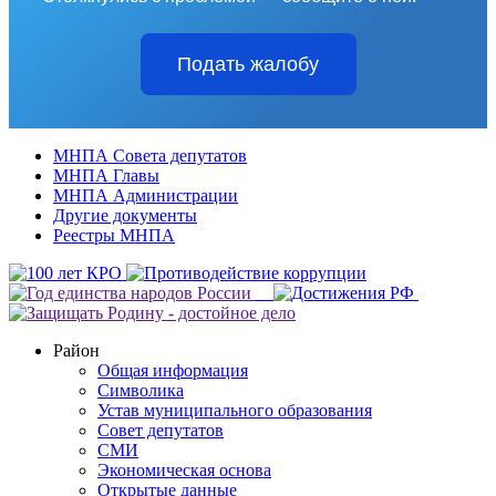
Подать жалобу
МНПА Совета депутатов
МНПА Главы
МНПА Администрации
Другие документы
Реестры МНПА
Район
Общая информация
Символика
Устав муниципального образования
Совет депутатов
СМИ
Экономическая основа
Открытые данные