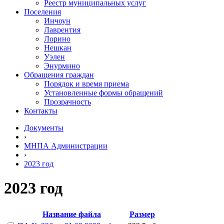
Реестр муниципальных услуг
Поселения
Инчоун
Лаврентия
Лорино
Нешкан
Уэлен
Энурмино
Обращения граждан
Порядок и время приема
Установленные формы обращений
Прозрачность
Контакты
Документы
›
МНПА Администрации
›
2023 год
2023 год
Название файла
Размер