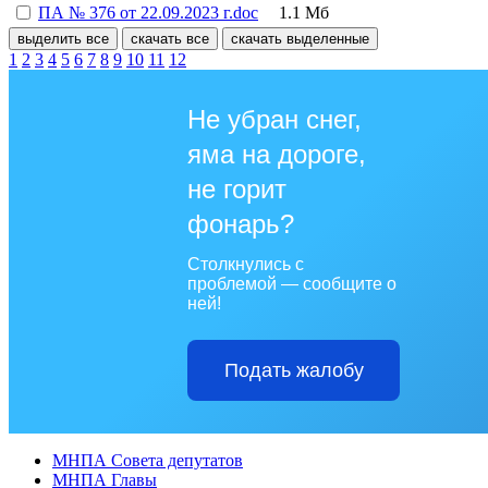
ПА № 376 от 22.09.2023 г.doc
1.1 Мб
выделить все
скачать все
скачать выделенные
1
2
3
4
5
6
7
8
9
10
11
12
Не убран снег,
яма на дороге,
не горит
фонарь?
Столкнулись с
проблемой — сообщите о
ней!
Подать жалобу
МНПА Совета депутатов
МНПА Главы