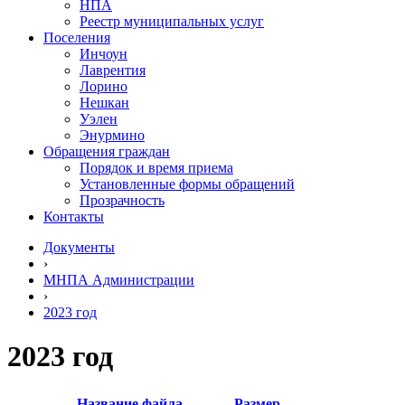
НПА
Реестр муниципальных услуг
Поселения
Инчоун
Лаврентия
Лорино
Нешкан
Уэлен
Энурмино
Обращения граждан
Порядок и время приема
Установленные формы обращений
Прозрачность
Контакты
Документы
›
МНПА Администрации
›
2023 год
2023 год
Название файла
Размер