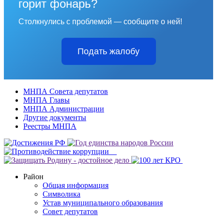
горит фонарь?
Столкнулись с проблемой — сообщите о ней!
Подать жалобу
МНПА Совета депутатов
МНПА Главы
МНПА Администрации
Другие документы
Реестры МНПА
Район
Общая информация
Символика
Устав муниципального образования
Совет депутатов