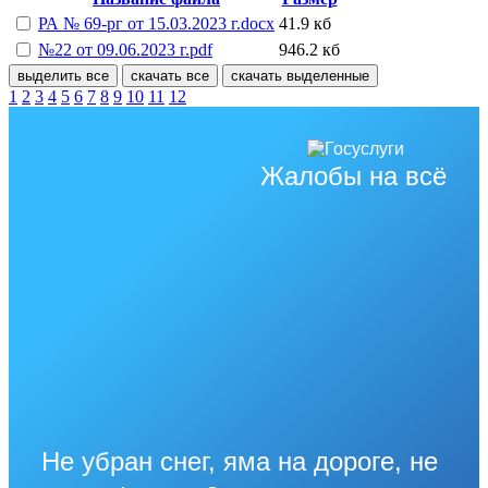
РА № 69-рг от 15.03.2023 г.docx
41.9 кб
№22 от 09.06.2023 г.pdf
946.2 кб
выделить все
скачать все
скачать выделенные
1
2
3
4
5
6
7
8
9
10
11
12
Жалобы на всё
Не убран снег, яма на дороге, не