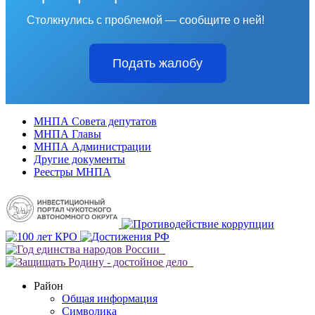
Столкнулись с проблемой — сообщите о ней!
Подать жалобу
МНПА Совета депутатов
МНПА Главы
МНПА Администрации
Другие документы
Реестры МНПА
Район
Общая информация
Символика