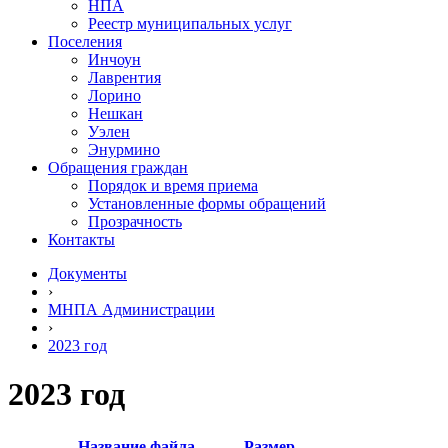
НПА
Реестр муниципальных услуг
Поселения
Инчоун
Лаврентия
Лорино
Нешкан
Уэлен
Энурмино
Обращения граждан
Порядок и время приема
Установленные формы обращений
Прозрачность
Контакты
Документы
›
МНПА Администрации
›
2023 год
2023 год
Название файла
Размер