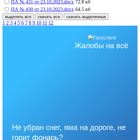
ПА № 431 от 23.10.2023.docx
72.8 кб
ПА № 430 от 23.10.2023.docx
64.5 кб
выделить все
скачать все
скачать выделенные
1
2
3
4
5
6
7
8
9
10
11
12
Жалобы на всё
Не убран снег, яма на дороге, не
горит фонарь?