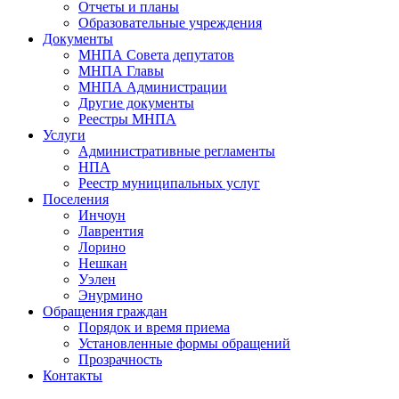
Отчеты и планы
Образовательные учреждения
Документы
МНПА Совета депутатов
МНПА Главы
МНПА Администрации
Другие документы
Реестры МНПА
Услуги
Административные регламенты
НПА
Реестр муниципальных услуг
Поселения
Инчоун
Лаврентия
Лорино
Нешкан
Уэлен
Энурмино
Обращения граждан
Порядок и время приема
Установленные формы обращений
Прозрачность
Контакты