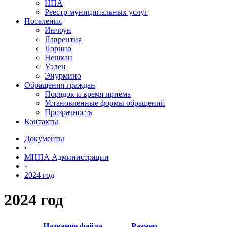
НПА
Реестр муниципальных услуг
Поселения
Инчоун
Лаврентия
Лорино
Нешкан
Уэлен
Энурмино
Обращения граждан
Порядок и время приема
Установленные формы обращений
Прозрачность
Контакты
Документы
›
МНПА Администрации
›
2024 год
2024 год
Название файла
Размер