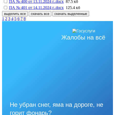
ПА № 400 от 13.11.2024 г..docx
87.5 кб
ПА № 401 от 14.11.2024 г..docx
125.4 кб
выделить все
скачать все
скачать выделенные
1
2
3
4
5
6
7
8
Жалобы на всё
Не убран снег, яма на дороге, не
горит фонарь?