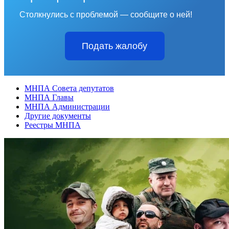
Столкнулись с проблемой — сообщите о ней!
Подать жалобу
МНПА Совета депутатов
МНПА Главы
МНПА Администрации
Другие документы
Реестры МНПА