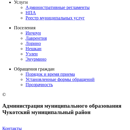
Услуги
Административные регламенты
НПА
Реестр муниципальных услуг
Поселения
Инчоун
Лаврентия
Лорино
Нешкан
Уэлен
Энурмино
Обращения граждан
Порядок и время приема
Установленные формы обращений
Прозрачность
©
Администрация муниципального образования
Чукотский муниципальный район
Контакты