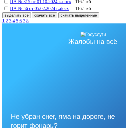
ПА № 315 от 01.10.2024 г..docx
116.1 кб
ПА № 56 от 05.02.2024 г..docx
116.1 кб
выделить все
скачать все
скачать выделенные
1
2
3
4
5
6
7
8
Жалобы на всё
Не убран снег, яма на дороге, не
горит фонарь?