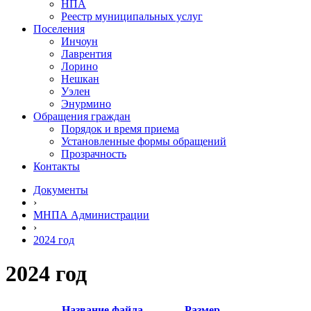
НПА
Реестр муниципальных услуг
Поселения
Инчоун
Лаврентия
Лорино
Нешкан
Уэлен
Энурмино
Обращения граждан
Порядок и время приема
Установленные формы обращений
Прозрачность
Контакты
Документы
›
МНПА Администрации
›
2024 год
2024 год
Название файла
Размер