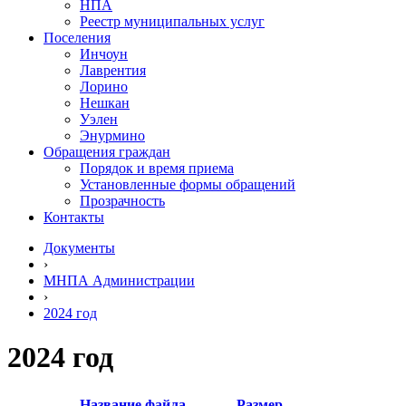
НПА
Реестр муниципальных услуг
Поселения
Инчоун
Лаврентия
Лорино
Нешкан
Уэлен
Энурмино
Обращения граждан
Порядок и время приема
Установленные формы обращений
Прозрачность
Контакты
Документы
›
МНПА Администрации
›
2024 год
2024 год
Название файла
Размер