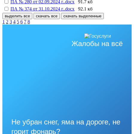
ПА № 280 от 02.09.2024 г..docx
91.7 кб
ПА № 374 от 31.10.2024 г..docx
92.1 кб
выделить все
скачать все
скачать выделенные
1
2
3
4
5
6
7
8
Жалобы на всё
Не убран снег, яма на дороге, не
горит фонарь?