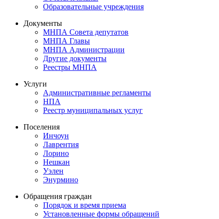
Образовательные учреждения
Документы
МНПА Совета депутатов
МНПА Главы
МНПА Администрации
Другие документы
Реестры МНПА
Услуги
Административные регламенты
НПА
Реестр муниципальных услуг
Поселения
Инчоун
Лаврентия
Лорино
Нешкан
Уэлен
Энурмино
Обращения граждан
Порядок и время приема
Установленные формы обращений