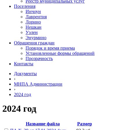
Реестр муниципальных услуг
Поселения
Инчоун
Лаврентия
Лорино
Нешкан
Уэлен
Энурмино
Обращения граждан
Порядок и время приема
Установленные формы обращений
Прозрачность
Контакты
Документы
›
МНПА Администрации
›
2024 год
2024 год
Название файла
Размер