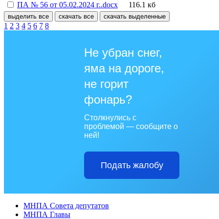
ПА № 56 от 05.02.2024 г..docx
116.1 кб
выделить все
скачать все
скачать выделенные
1
2
3
4
5
6
7
8
Не убран снег,
яма на дороге,
не горит
фонарь?
Столкнулись с
проблемой — сообщите о
ней!
Подать жалобу
МНПА Совета депутатов
МНПА Главы